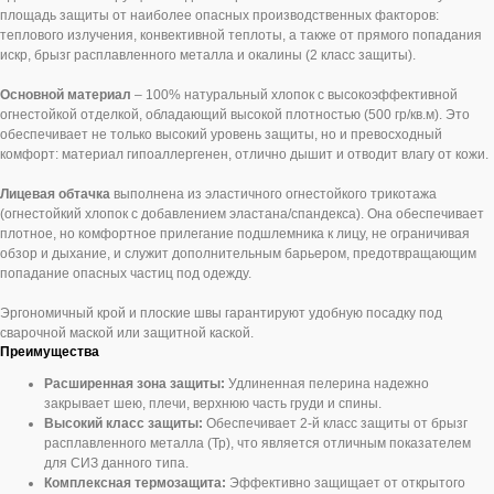
площадь защиты от наиболее опасных производственных факторов:
теплового излучения, конвективной теплоты, а также от прямого попадания
искр, брызг расплавленного металла и окалины (2 класс защиты).
Основной материал
– 100% натуральный хлопок с высокоэффективной
огнестойкой отделкой, обладающий высокой плотностью (500 гр/кв.м). Это
обеспечивает не только высокий уровень защиты, но и превосходный
комфорт: материал гипоаллергенен, отлично дышит и отводит влагу от кожи.
Лицевая обтачка
выполнена из эластичного огнестойкого трикотажа
(огнестойкий хлопок с добавлением эластана/спандекса). Она обеспечивает
плотное, но комфортное прилегание подшлемника к лицу, не ограничивая
обзор и дыхание, и служит дополнительным барьером, предотвращающим
попадание опасных частиц под одежду.
Эргономичный крой и плоские швы гарантируют удобную посадку под
сварочной маской или защитной каской.
Преимущества
Расширенная зона защиты:
Удлиненная пелерина надежно
закрывает шею, плечи, верхнюю часть груди и спины.
Высокий класс защиты:
Обеспечивает 2-й класс защиты от брызг
расплавленного металла (Тр), что является отличным показателем
для СИЗ данного типа.
Комплексная термозащита:
Эффективно защищает от открытого