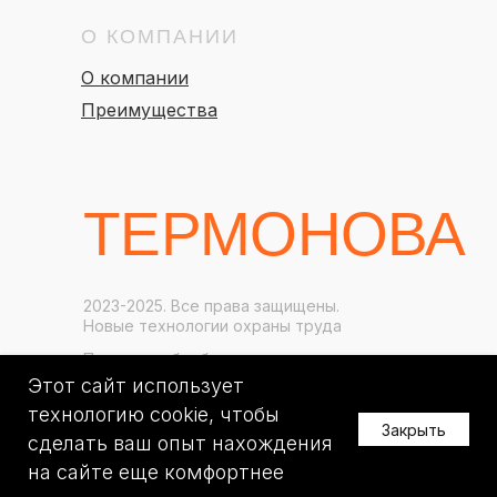
О КОМПАНИИ
О компании
Преимущества
ТЕРМОНОВА
2023-2025. Все права защищены.
Новые технологии охраны труда
Политика обработки персональных данных
Этот сайт использует
Разработка сайта Алина Третьякова
технологию cookie, чтобы
Закрыть
сделать ваш опыт нахождения
Tilda
Made on
на сайте еще комфортнее