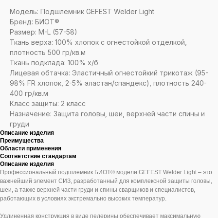
Модель: Подшлемник GEFEST Welder Light
Бренд: БИОТ®
Размер: M-L (57-58)
Ткань верха: 100% хлопок с огнестойкой отделкой,
плотность 500 гр/кв.м
Ткань подклада: 100% х/б
Лицевая обтачка: Эластичный огнестойкий трикотаж (95-
98% FR хлопок, 2-5% эластан/спандекс), плотность 240-
400 гр/кв.м
Класс защиты: 2 класс
Назначение: Защита головы, шеи, верхней части спины и
груди
Описание изделия
Преимущества
Области применения
Соответствие стандартам
Описание изделия
Профессиональный подшлемник БИОТ® модели GEFEST Welder Light – это
важнейший элемент СИЗ, разработанный для комплексной защиты головы,
шеи, а также верхней части груди и спины сварщиков и специалистов,
работающих в условиях экстремально высоких температур.
Удлиненная конструкция в виде пелерины обеспечивает максимальную