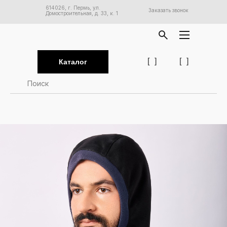
614026, г. Пермь, ул.
Заказать звонок
Домостроительная, д. 33, к. 1
[
]
[
]
Каталог