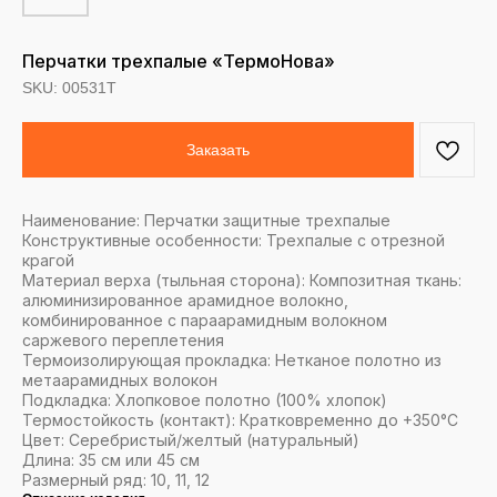
Перчатки трехпалые «ТермоНова»
SKU:
00531Т
Заказать
Наименование: Перчатки защитные трехпалые
Конструктивные особенности: Трехпалые с отрезной
крагой
Материал верха (тыльная сторона): Композитная ткань:
алюминизированное арамидное волокно,
комбинированное с параарамидным волокном
саржевого переплетения
Термоизолирующая прокладка: Нетканое полотно из
метаарамидных волокон
Подкладка: Хлопковое полотно (100% хлопок)
Термостойкость (контакт): Кратковременно до +350°С
Цвет: Серебристый/желтый (натуральный)
Длина: 35 см или 45 см
Размерный ряд: 10, 11, 12