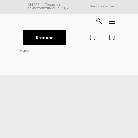
614026, г. Пермь, ул.
Заказать звонок
Домостроительная, д. 33, к. 1
[
]
[
]
Каталог