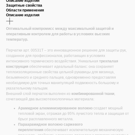
Описание изделия
Защитные свойства
Области применения
Описание изделия
Оптимальный компромисс между максимальной защитой и
оперативным контролем для работы в условиях высоких
температур.
Перчатки арт. 00531Т – это инновационное решение для защиты рук,
созданное для профессионалов, работающих в условиях
интенсивного термического воздействия. Уникальная
трехпалая
конструкция
обеспечивает идеальный баланс: она сохраняет
теплоизоляционные свойства цельной рукавицы для мизинца,
безымянного и среднего пальцев, одновременно предоставляя
необходимую для точных манипуляций подвижность большому и
указательному пальцам.
Внешний слой перчаток выполнен из
комбинированной ткани
,
сочетающей два высокотехнологичных материала:
Арамидное алюминизированное волокно
создает мощный
тепловой экран, отражая до 95% лучистого тепла и защищая от
брызг расплавленного металла.
Параарамидное волокно саржевого
переплетения
обеспечивает исключительную механическую