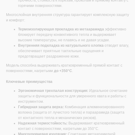
прочность, стойкость к порезам, проколам и прямому контакту с
горячими поверхностями.
Многослойная внутренняя структура гарантирует комплексную защиту
и комфорт:
Термоизолирующая прокладка из метаарамида
эффективно
блокирует передачу конвективного тепла и выдерживает
высокие температуры, не плавясь и не давая усадки.
Внутренняя подкладка из натурального хлопка
отводит влагу,
обеспечивает приятные тактильные ощущения и
предотвращает раздражение кожи.
Модель способна выдерживать кратковременный прямой контакт с
поверхностями, нагретыми
до +350°С
.
Ключевые преимущества
Эргономичная трехпалая конструкция:
Идеальное сочетание
защиты и функциональности для уверенного хвата и работы с
инструментом.
Гибридная защита верха:
Комбинация алюминизированного
волокна (защита от лучистого тепла) и параарамида (защита
от контактного тепла и механических рисков).
Надежная термостойкость:
Выдерживают кратковременный
контакт с поверхностями, нагретыми до 350°С.
Многоуровневая изоляция:
Сочетание метаарамидной