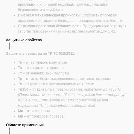
прокладки и хлопковой подкладки для максимальной
безопасности и комфорта.
Высокая механическая прочность:
Стойкость к порезам,
проколам и истиранию благодаря параарамидным волокнам.
Сертифицированная безопасность:
Продукция соответствует
строгим требованиям технических регламентов для СИЗ.
Защитные свойства
Защитные свойства по ТР ТС 019/2011:
Ти
– от теплового излучения
То
– от открытого пламени
Тт
– от конвективной теплоты
Тр
– от искр, брызг расплавленного металла, окалины
Тм
- от контакта с расплавленным металлом
Тп350
– от контакта с поверхностями, нагретыми до +350°С
(Примечание: маркировка "Тв" используется для температур
выше 400°С, для данной модели корректной будет
маркировка "Тп" с указанием температуры)
Ми
– от истирания
Мп
– от проколов, порезов
Области применения