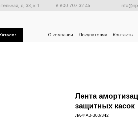
ельная, д. 33, к. 1
8 800 707 32 45
info@npo
О компании
Покупателям
Контакты
Каталог
Лента амортизац
защитных касок
ЛА-ФАВ-300/342
Заказать