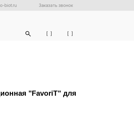
-biot.ru
Заказать звонок
[
]
[
]
ионная "FavoriT" для