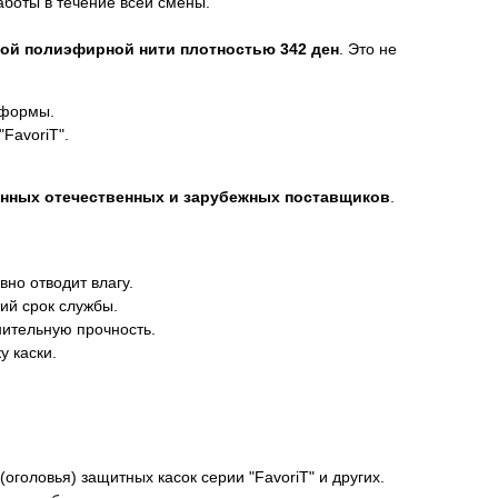
аботы в течение всей смены.
ной полиэфирной нити плотностью 342 ден
. Это не
 формы.
FavoriT".
нных отечественных и зарубежных поставщиков
.
но отводит влагу.
ий срок службы.
ительную прочность.
у каски.
головья) защитных касок серии "FavoriT" и других.