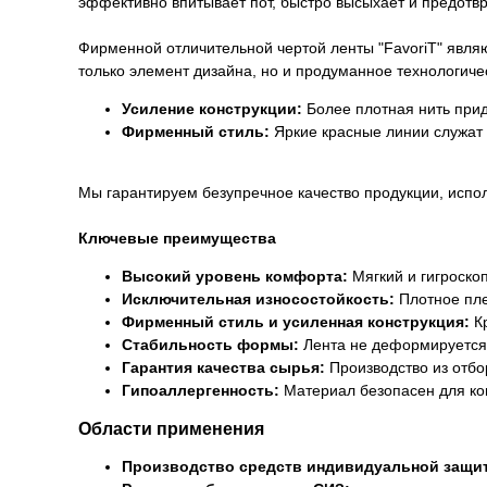
эффективно впитывает пот, быстро высыхает и предотв
Фирменной отличительной чертой ленты "FavoriT" явл
только элемент дизайна, но и продуманное технологиче
Усиление конструкции:
Более плотная нить прид
Фирменный стиль:
Яркие красные линии служат 
Мы гарантируем безупречное качество продукции, испо
Ключевые преимущества
Высокий уровень комфорта:
Мягкий и гигроско
Исключительная износостойкость:
Плотное пле
Фирменный стиль и усиленная конструкция:
Кр
Стабильность формы:
Лента не деформируется, 
Гарантия качества сырья:
Производство из отбо
Гипоаллергенность:
Материал безопасен для кон
Области применения
Производство средств индивидуальной защи