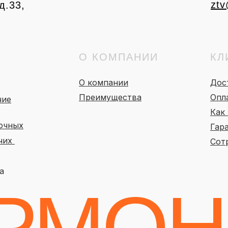
ztv
д.33,
О КОМПАНИИ
КЛ
О компании
Дос
Преимущества
Опл
чие
Как 
очных
Гар
очих
Сот
а
РМОН