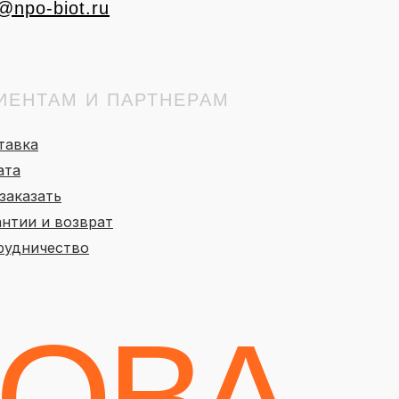
@npo-biot.ru
ИЕНТАМ И ПАРТНЕРАМ
тавка
ата
заказать
антии и возврат
рудничество
ОВА