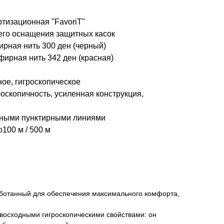
тизационная "FavoriT"
его оснащения защитных касок
рная нить 300 ден (черный)
ирная нить 342 ден (красная)
ное, гигроскопическое
оскопичность, усиленная конструкция,
сными пунктирными линиями
100 м / 500 м
работанный для обеспечения максимального комфорта,
евосходными гигроскопическими свойствами: он