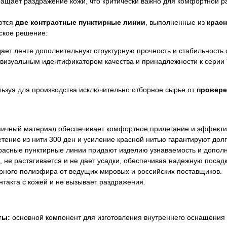
ращает раздражение кожи, что критически важно для комфортной р
яются
две контрастные пунктирные линии
, выполненные из
крас
ское решение:
ает ленте дополнительную структурную прочность и стабильность
визуальным идентификатором качества и принадлежности к серии "
льзуя для производства исключительно отборное сырье от
провере
пичный материал обеспечивает комфортное прилегание и эффектив
тение из нити 300 ден и усиление красной нитью гарантируют долг
асные пунктирные линии придают изделию узнаваемость и дополн
не растягивается и не дает усадки, обеспечивая надежную посадк
рного полиэфира от ведущих мировых и российских поставщиков.
такта с кожей и не вызывает раздражения.
ты:
основной компонент для изготовления внутреннего оснащения (о